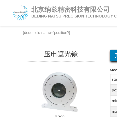
北京纳兹精密科技有限公司
BEIJING NATSU PRECISION TECHNOLOGY C
{dede:field name='position'/}
压电遮光镜
Mec
sta
po
mi
ma
SID-50