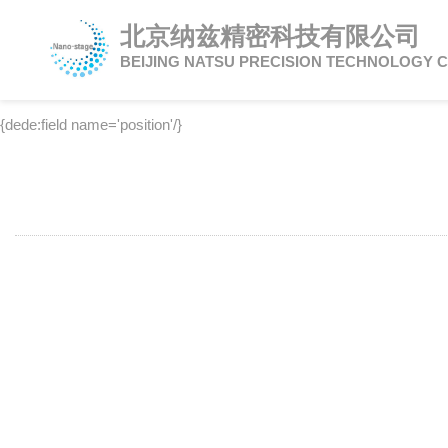
北京纳兹精密科技有限公司
BEIJING NATSU PRECISION TECHNOLOGY C
{dede:field name='position'/}